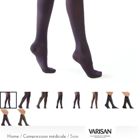
Home
/
Compression médicale
/ Soie