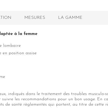
ATION
MESURES
LA GAMME
daptée à la femme
ne lombaire
e en position assise
mme
ux, indiqués dans le traitement des troubles musculo-sq
on et suivre les recommandations pour un bon usage. En 
uits de santé règlementés qui portent, au titre de cett