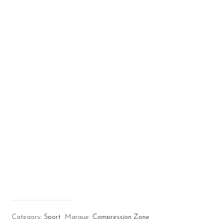
Category:
Sport
Marque:
Compression Zone