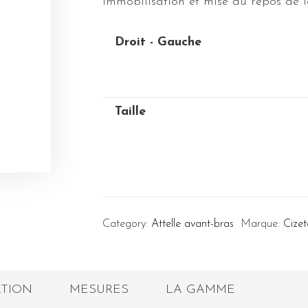
Immobilisation et mise au repos de 
Droit - Gauche
Taille
Category:
Attelle avant-bras
Marque:
Cize
ATION
MESURES
LA GAMME